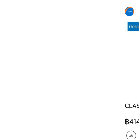
CLAS
฿41