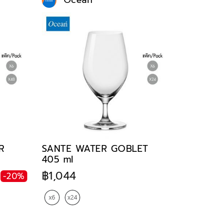
Ocean
R
SANTE WATER GOBLET
405 ml
฿1,044
-20%