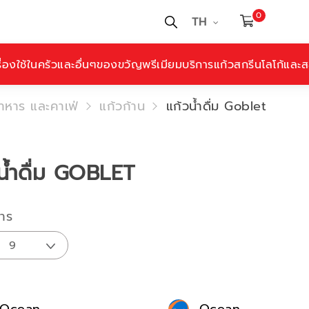
0
TH
ื่องใช้ในครัวและอื่นๆ
ของขวัญพรีเมียม
บริการแก้วสกรีนโลโก้และสล
อาหาร และคาเฟ่
แก้วก้าน
แก้วน้ำดื่ม Goblet
น้ำดื่ม GOBLET
าร