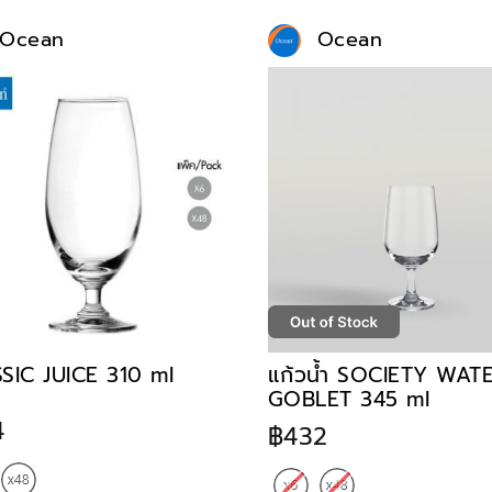
Ocean
Ocean
SIC JUICE 310 ml
แก้วน้ำ SOCIETY WAT
GOBLET 345 ml
4
฿432