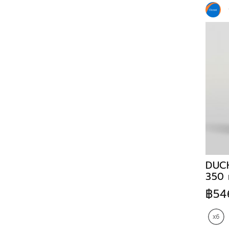
DUC
350 
฿54