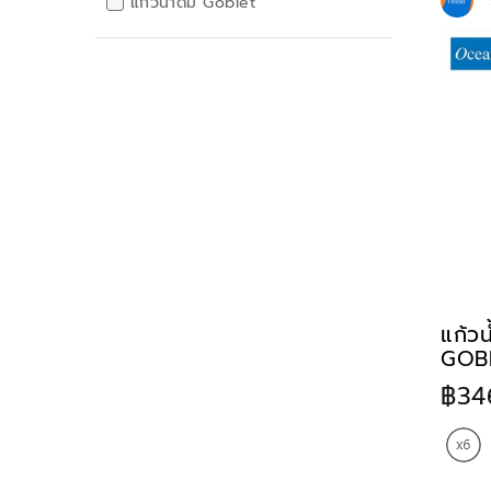
แก้วน้ำดื่ม Goblet
แก้ว
GOBL
฿34