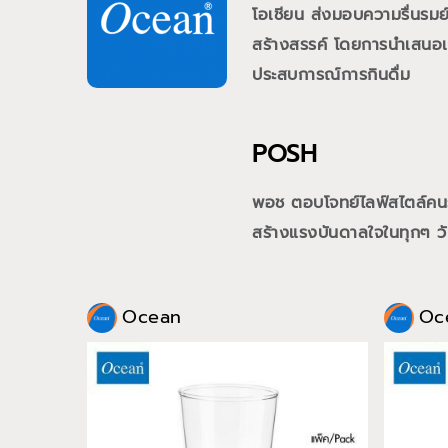
โอเชียน ส่งมอบความรื่นรม
สร้างสรรค์ โดยการนำเสนอเคร
ประสบการณ์การกินดื่ม
POSH
พอช ตอบโจทย์ไลฟ์สไตล์คนรุ่
สร้างแรงบันดาลใจในทุกๆ วั
Ocean
Oc