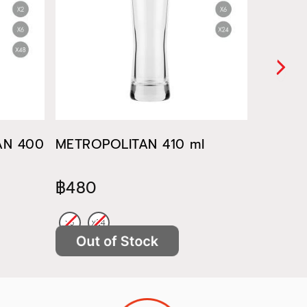
TAN 400
METROPOLITAN 410 ml
METROP
฿480
฿522