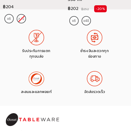
฿204
฿202
-20%
฿252
รับประกันการแตก
ชำระเงินสะดวกทุก
ทุกขนส่ง
ช่องทาง
สะสมและแลกพอยท์
จัดส่งรวดเร็ว