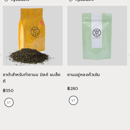
ชาดำสำหรับทำชานม มิลค์ แบล็ค
ชานมอู่หลงคั่วเข้ม
ที
฿280
฿550