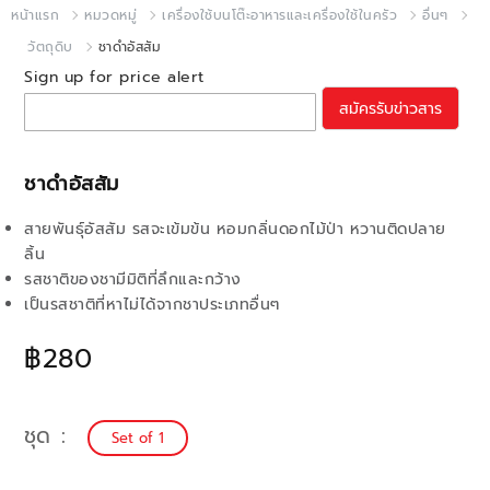
หน้าแรก
หมวดหมู่
เครื่องใช้บนโต๊ะอาหารและเครื่องใช้ในครัว
อื่นๆ
วัตถุดิบ
ชาดำอัสสัม
Sign up for price alert
สมัครรับข่าวสาร
ชาดำอัสสัม
สายพันธุ์อัสสัม รสจะเข้มข้น หอมกลิ่นดอกไม้ป่า หวานติดปลาย
ลิ้น
รสชาติของชามีมิติที่ลึกและกว้าง
เป็นรสชาติที่หาไม่ได้จากชาประเภทอื่นๆ
฿280
ชุด
Set of 1