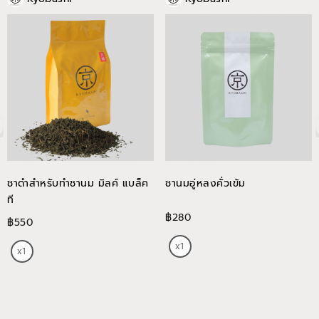
ชาดำสำหรับทำชานม มิลค์ แบล็ค
ชานมอู่หลงคั่วเข้ม
ที
฿280
฿550