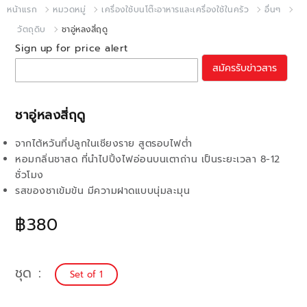
หน้าแรก
หมวดหมู่
เครื่องใช้บนโต๊ะอาหารและเครื่องใช้ในครัว
อื่นๆ
วัตถุดิบ
ชาอู่หลงสี่ฤดู
Sign up for price alert
สมัครรับข่าวสาร
ชาอู่หลงสี่ฤดู
จากไต้หวันที่ปลูกในเชียงราย สูตรอบไฟต่ำ
หอมกลิ่นชาสด ที่นำไปปิ้งไฟอ่อนบนเตาถ่าน เป็นระยะเวลา 8-12
ชั่วโมง
รสของชาเข้มข้น มีความฝาดแบบนุ่มละมุน
฿380
ชุด
Set of 1