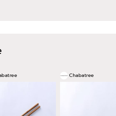
e
abatree
Chabatree