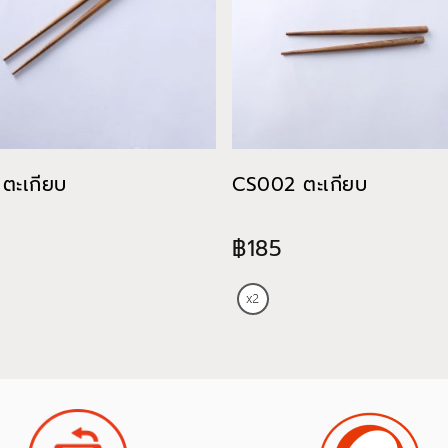
ตะเกียบ
CS002 ตะเกียบ
฿185