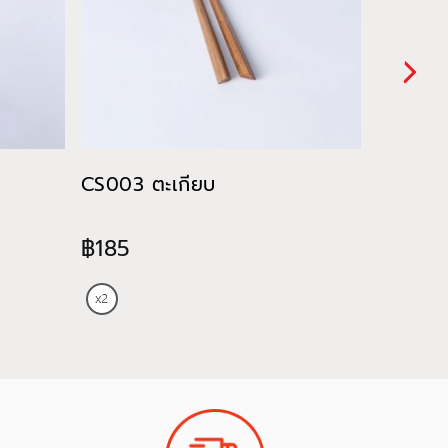
CS003 ตะเกียบ
CU028 ถ
ของหวา
฿185
฿820