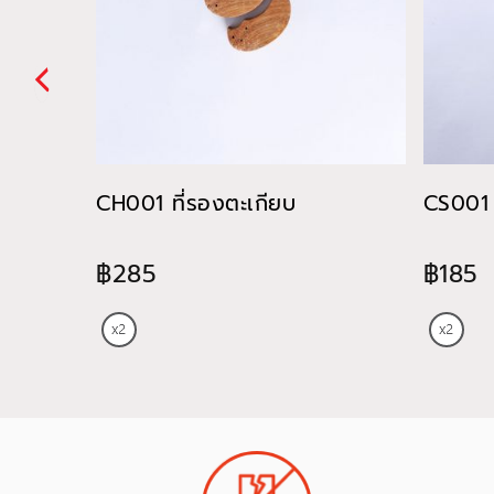
CH001 ที่รองตะเกียบ
CS001 
฿285
฿185