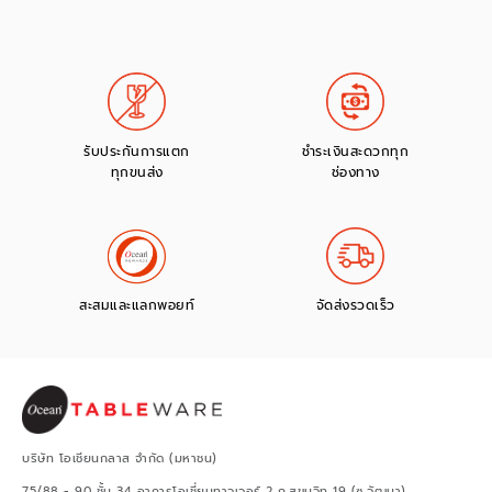
รับประกันการแตก
ชำระเงินสะดวกทุก
ทุกขนส่ง
ช่องทาง
สะสมและแลกพอยท์
จัดส่งรวดเร็ว
บริษัท โอเชียนกลาส จำกัด (มหาชน)
75/88 - 90 ชั้น 34 อาคารโอเชี่ยนทาวเวอร์ 2 ถ.สุขุมวิท 19 (ซ.วัฒนา)