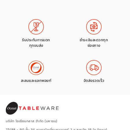
รับประกันการแตก
ชำระเงินสะดวกทุก
ทุกขนส่ง
ช่องทาง
สะสมและแลกพอยท์
จัดส่งรวดเร็ว
บริษัท โอเชียนกลาส จำกัด (มหาชน)
75/88 - 90 ชั้น 34 อาคารโอเชี่ยนทาวเวอร์ 2 ถ.สุขุมวิท 19 (ซ.วัฒนา)