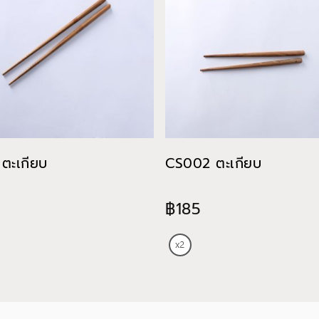
ตะเกียบ
CS002 ตะเกียบ
฿185