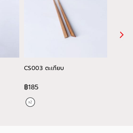
CS003 ตะเกียบ
CU028 ถ
ของหวา
฿185
฿820