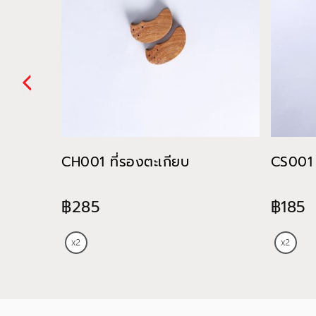
CH001 ที่รองตะเกียบ
CS001 
฿285
฿185