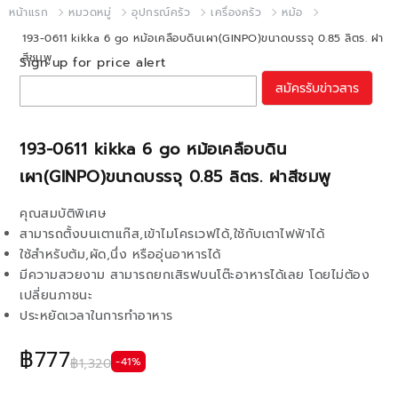
หน้าแรก
หมวดหมู่
อุปกรณ์ครัว
เครื่องครัว
หม้อ
193-0611 kikka 6 go หม้อเคลือบดินเผา(GINPO)ขนาดบรรจุ 0.85 ลิตร. ฝา
สีชมพู
Sign up for price alert
สมัครรับข่าวสาร
193-0611 kikka 6 go หม้อเคลือบดิน
เผา(GINPO)ขนาดบรรจุ 0.85 ลิตร. ฝาสีชมพู
คุณสมบัติพิเศษ
สามารถตั้งบนเตาแก๊ส,เข้าไมโครเวฟได้,ใช้กับเตาไฟฟ้าได้
ใช้สำหรับต้ม,ผัด,นึ่ง หรืออุ่นอาหารได้
มีความสวยงาม สามารถยกเสิรฟบนโต๊ะอาหารได้เลย โดยไม่ต้อง
เปลี่ยนภาชนะ
ประหยัดเวลาในการทำอาหาร
฿777
-41%
฿1,320