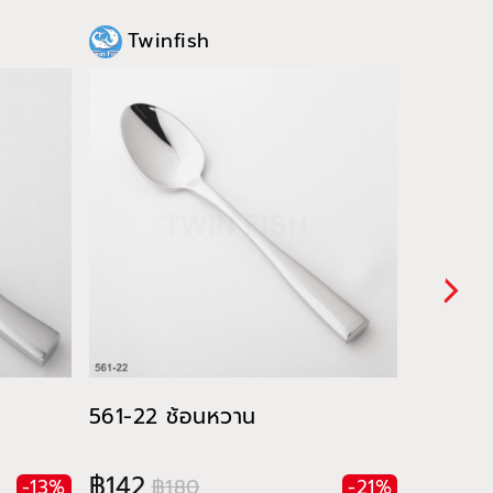
Twinfish
Twi
561-22 ช้อนหวาน
561-23
฿142
฿142
฿180
฿
-13%
-21%