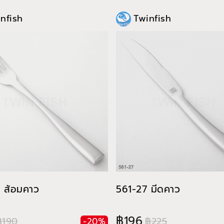
nfish
Twinfish
 ส้อมคาว
561-27 มีดคาว
฿196
฿190
฿225
-20%