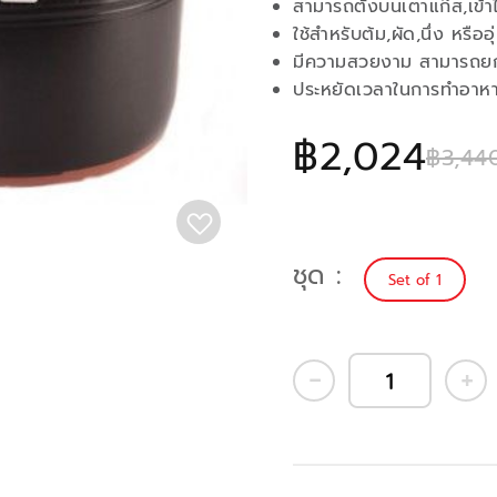
สามารถตั้งบนเตาแก๊ส,เข้าไ
ใช้สำหรับต้ม,ผัด,นึ่ง หรืออ
มีความสวยงาม สามารถยกเ
ประหยัดเวลาในการทำอาห
฿2,024
฿3,44
ชุด
Set of 1