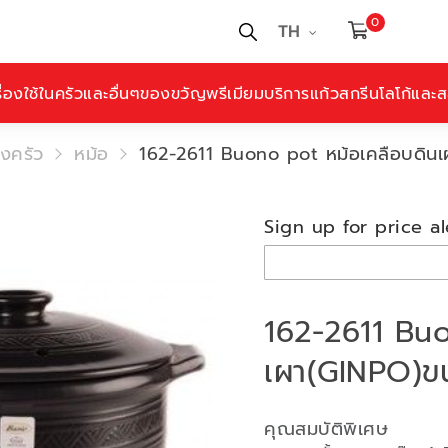
0
TH
ื่องใช้ในครัวและอื่นๆ
ของขวัญพรีเมียม
บริการแก้วสกรีนโลโก้และสล
องครัว
หม้อ
162-2611 Buono pot หม้อเคลือบดิน
Sign up for price al
162-2611 Buo
เผา(GINPO)ขน
คุณสมบัติพิเศษ