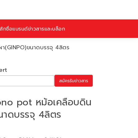
ักชื่อ
แบรนด์
ข่าวสารและบล็อก
เผา(GINPO)ขนาดบรรจุ 4ลิตร
ert
สมัครรับข่าวสาร
no pot หม้อเคลือบดิน
าดบรรจุ 4ลิตร