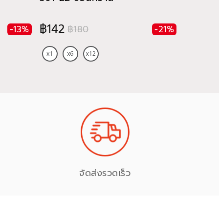
฿142
฿142
฿180
฿
-13%
-21%
จัดส่งรวดเร็ว