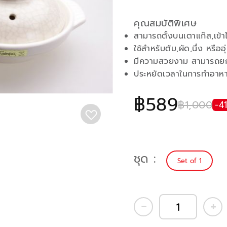
คุณสมบัติพิเศษ
สามารถตั้งบนเตาแก๊ส,เข้าไ
ใช้สำหรับต้ม,ผัด,นึ่ง หรืออ
มีความสวยงาม สามารถยกเ
ประหยัดเวลาในการทำอาห
฿589
฿1,000
-4
ชุด
Set of 1