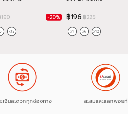
฿196
฿190
฿225
-20%
ระเงินสะดวกทุกช่องทาง
สะสมและแลกพอยท์