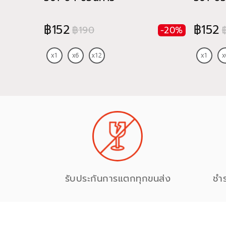
฿152
฿152
฿190
-20%
รับประกันการแตกทุกขนส่ง
ชำ