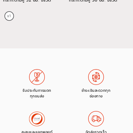
กระทะด้ามหู 32 ซม. จรวด
กระทะด้ามหู 36 ซม. จรวด
รับประกันการแตก
ชำระเงินสะดวกทุก
ทุกขนส่ง
ช่องทาง
สะสมและแลกพอยท์
จัดส่งรวดเร็ว