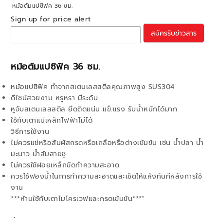
หม้อต้มแปซิฟิค 36 ซม.
Sign up for price alert
สมัครรับข่าวสาร
หม้อต้มแปซิฟิค 36 ซม.
หม้อแปซิฟิค ทำจากสเตนเลสสตีลคุณภาพสูง SUS304
ดีไซน์สวยงาม หรูหรา มีระดับ
หูจับสเตนเลสสตีล ยึดติดแน่น แข็.แรง รับน้ำหนักได้มาก
ใช้กับเตาแม่เหล็กไฟฟ้าไม่ได้
วิธีการใช้งาน
ไม่ควรแช่หรือสัมผัสกรดหรือเกลือหรือด่างเข้มข้น เช่น น้ำปลา น้ำ
มะนาว น้ำส้มสายชู
ไม่ควรใช้ฝอยเหล็กขัดทำความสะอาด
ควรใช้ฟองน้ำในการทำความสะอาดและเช็ดให้แห้งทันทีหลังการใช้
งาน
***ห้ามใช้กับเตาไมโครเวฟและกรดเข้มข้น***"