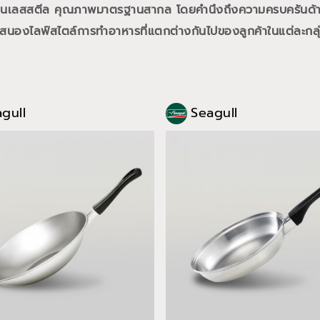
ัวสเตนเลสสตีล คุณภาพมาตรฐานสากล โดยคำนึงถึงความครบครันด
สนองไลฟ์สไตล์การทำอาหารที่แตกต่างกันไปของลูกค้าในแต่ละกลุ่ม ไ
gull
Seagull