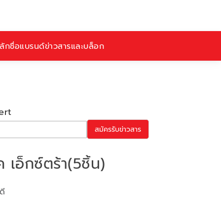
ักชื่อ
แบรนด์
ข่าวสารและบล็อก
ert
สมัครรับข่าวสาร
 เอ็กซ์ตร้า(5ชิ้น)
ดี