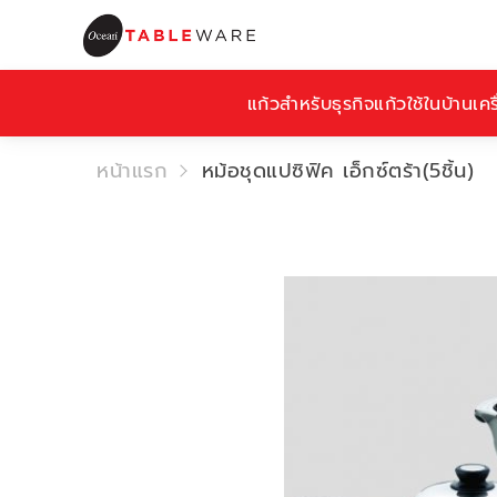
แก้วสำหรับธุรกิจ
แก้วใช้ในบ้าน
เคร
หน้าแรก
หม้อชุดแปซิฟิค เอ็กซ์ตร้า(5ชิ้น)