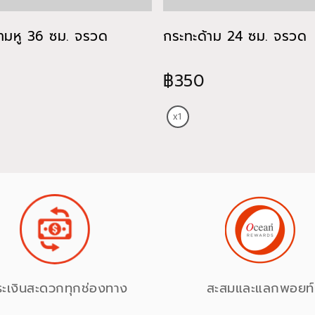
้ามหู 36 ซม. จรวด
กระทะด้าม 24 ซม. จรวด
฿350
ระเงินสะดวกทุกช่องทาง
สะสมและแลกพอยท์