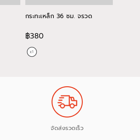
กระทะเหล็ก 36 ซม. จรวด
กระทะด้
฿380
฿465
จัดส่งรวดเร็ว