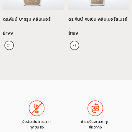
ดร.คีนน์ บาธรูม คลีนเนอร์
ดร.คีนน์ คิชเช่น คลีนเนอร์สเปรย์
฿199
฿189
รับประกันการแตก
ชำระเงินสะดวกทุก
ทุกขนส่ง
ช่องทาง