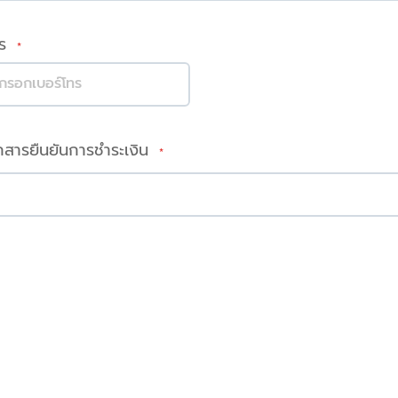
ทร
สารยืนยันการชำระเงิน