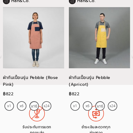
Han&Co.
Han&Co.
ผ้ากันเปื้อนรุ่น Pebble (Rose
ผ้ากันเปื้อนรุ่น Pebble
Pink)
(Apricot)
฿822
฿822
รับประกันการแตก
ชำระเงินสะดวกทุก
ทุกขนส่ง
ช่องทาง