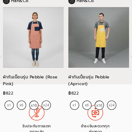
Han&Co.
Han&Co.
ผ้ากันเปื้อนรุ่น Pebble (Rose
ผ้ากันเปื้อนรุ่น Pebble
Pink)
(Apricot)
฿822
฿822
รับประกันการแตก
ชำระเงินสะดวกทุก
ทุกขนส่ง
ช่องทาง