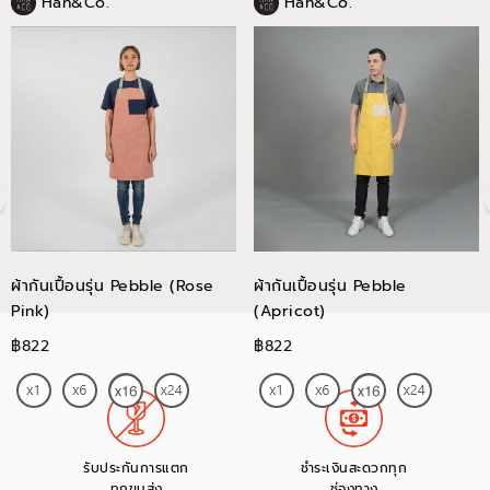
Han&Co.
Han&Co.
ผ้ากันเปื้อนรุ่น Pebble (Rose
ผ้ากันเปื้อนรุ่น Pebble
Pink)
(Apricot)
฿822
฿822
รับประกันการแตก
ชำระเงินสะดวกทุก
ทุกขนส่ง
ช่องทาง