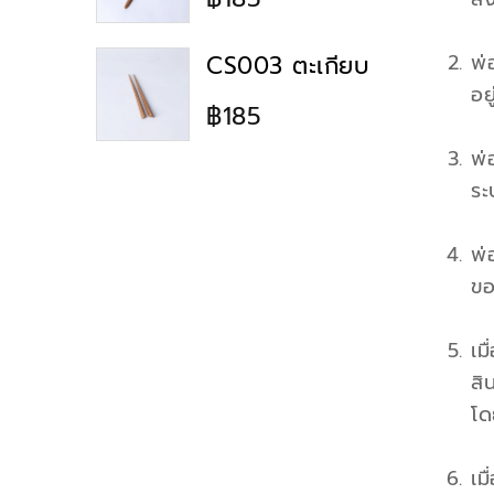
พ่
CS003 ตะเกียบ
อย
฿185
พ่
ระบ
พ่
ขอ
เม
สิ
โด
เม