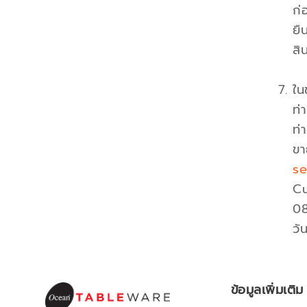
ก่
ยื
สิ
ใน
ท่า
ท่
ขา
s
Cu
08
วั
ข้อมูลเพิ่มเติม